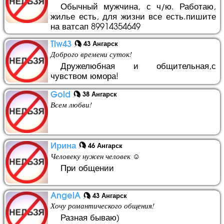
Обычный мужчина, с ч/ю. Работаю,
жилье есть, для жизни все есть.пишите
на ватсап 89914354649
Tlw43
43 Ангарск
Доброго времени суток!
Дружелюбная и общительная,с
чувством юмора!
Gold
38 Ангарск
Всем любви!
Ирина
46 Ангарск
Человеку нужен человек ☺️
При общении
AngelA
43 Ангарск
Хочу романтического общения!
Разная бываю)