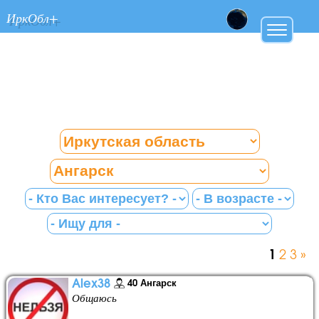
ИркОбл+
1
2
3
»
Alex38
40 Ангарск
Общаюсь