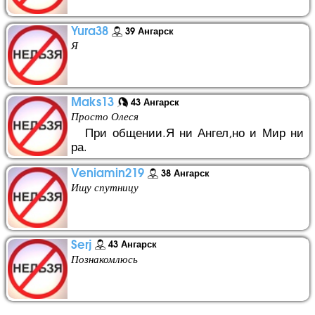
Yura38
39 Ангарск
Я
Maks13
43 Ангарск
Просто Олеся
При общении.Я ни Ангел,но и Мир ни
ра.
Veniamin219
38 Ангарск
Ищу спутницу
Serj
43 Ангарск
Познакомлюсь