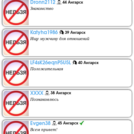
Dronn2112
44 Ангарск
Знакомство
Katyha1986
39 Ангарск
Ищу мужчину для отношений
LF4sK26eqnP5U5L
40 Ангарск
Положительная
XXXX
38 Ангарск
Познакомлюсь
Evgen38
45 Ангарск
Всем привет!