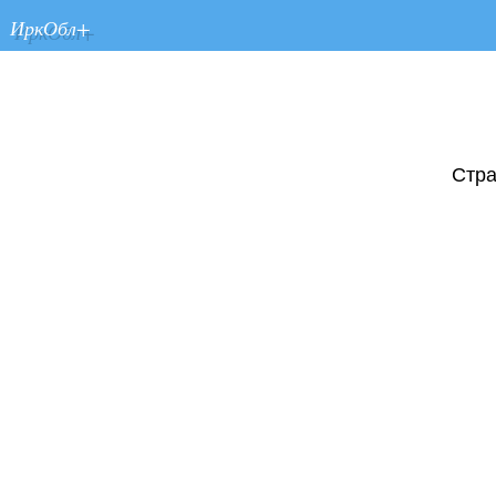
ИркОбл+
Стра