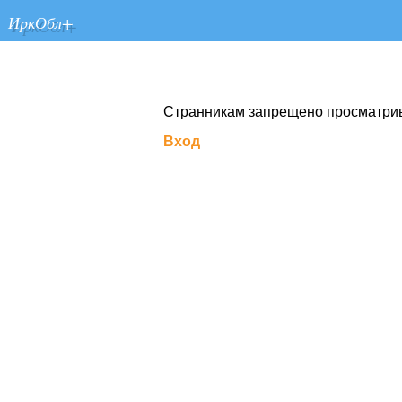
ИркОбл+
Странникам запрещено просматрива
Вход