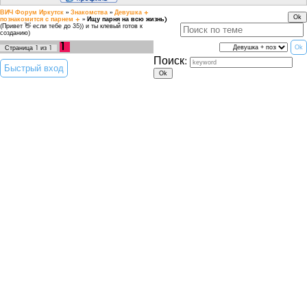
ВИЧ Форум Иркутск
»
Знакомства
»
Девушка +
познакомится с парнем +
»
Ищу парня на всю жизнь)
(Привет 👋 если тебе до 35)) и ты клевый готов к
созданию)
1
Страница
1
из
1
Поиск: