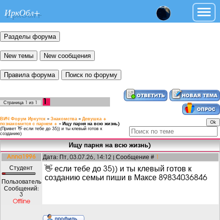
ИркОбл+
1
Страница
1
из
1
ВИЧ Форум Иркутск
»
Знакомства
»
Девушка +
познакомится с парнем +
»
Ищу парня на всю жизнь)
(Привет 👋 если тебе до 35)) и ты клевый готов к
созданию)
Ищу парня на всю жизнь)
Anna1996
Дата: Пт, 03.07.26, 14:12 | Сообщение #
1
Студент
👋 если тебе до 35)) и ты клевый готов к
созданию семьи пиши в Максе 89834036846
Пользователь
Сообщений:
3
Offline