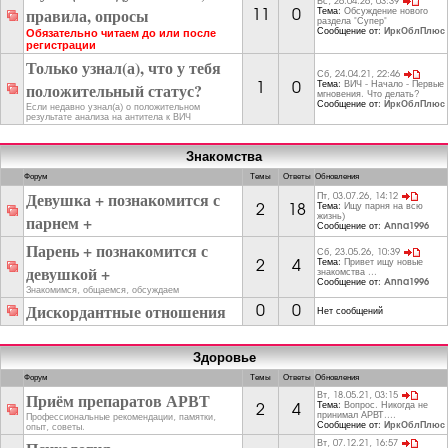
Вс, 26.04.26, 03:39
правила, опросы
Тема:
Обсуждение нового
11
0
раздела "Супер"
Сообщение от:
ИркОблПлюс
Обязательно читаем до или после
регистрации
Только узнал(а), что у тебя
Сб, 24.04.21, 22:46
положительный статус?
Тема:
ВИЧ - Начало - Первые
1
0
мгновения. Что делать?
Сообщение от:
ИркОблПлюс
Если недавно узнал(а) о положительном
результате анализа на антитела к ВИЧ
Знакомства
Форум
Темы
Ответы
Обновления
Девушка + познакомится с
Пт, 03.07.26, 14:12
Тема:
Ищу парня на всю
2
18
парнем +
жизнь)
Сообщение от:
Anna1996
Парень + познакомится с
Сб, 23.05.26, 10:39
Тема:
Привет ищу новые
2
4
девушкой +
знакомства ...
Сообщение от:
Anna1996
Знакомимся, общаемся, обсуждаем
Дискордантные отношения
0
0
Нет сообщений
Здоровье
Форум
Темы
Ответы
Обновления
Приём препаратов АРВТ
Вт, 18.05.21, 03:15
Тема:
Вопрос. Никогда не
2
4
принимал АРВТ....
Профессиональные рекомендации, памятки,
Сообщение от:
ИркОблПлюс
опыт, советы.
Вт, 07.12.21, 16:57