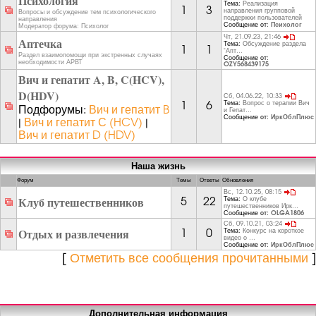
Психология
Тема:
Реализация
1
3
направления групповой
Вопросы и обсуждение тем психологического
поддержки пользователей
направления
Сообщение от:
Психолог
Модератор форума:
Психолог
Чт, 21.09.23, 21:46
Аптечка
Тема:
Обсуждение раздела
1
1
"Апт...
Раздел взаимопомощи при экстренных случаях
Сообщение от:
необходимости АРВТ
OZY568439175
Вич и гепатит A, B, C(HCV),
D(HDV)
Сб, 04.06.22, 10:33
Тема:
Вопрос о терапии Вич
1
6
Подфорумы:
Вич и гепатит B
и Гепат...
Сообщение от:
ИркОблПлюс
|
Вич и гепатит С (HCV)
|
Вич и гепатит D (HDV)
Наша жизнь
Форум
Темы
Ответы
Обновления
Вс, 12.10.25, 08:15
Клуб путешественников
Тема:
О клубе
5
22
путешественников Ирк...
Сообщение от:
OLGA1806
Сб, 09.10.21, 03:24
Отдых и развлечения
Тема:
Конкурс на короткое
1
0
видео о ...
Сообщение от:
ИркОблПлюс
[
Отметить все сообщения прочитанными
]
Дополнительная информация