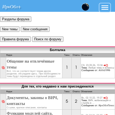
ИркОбл+
Болталка
Форум
Темы
Ответы
Обновления
Общение на отвлечённые
темы
Сб, 23.05.26, 10:36
1
1
Тема:
Любые темы и вопросы
Сообщение от:
Anna1996
Всё, что не соответствует темам других
разделов, обсуждаем здесь. При необходимости
темы будут переведены в отдельный раздел.
Для тех, кто недавно к нам присоединился
Форум
Темы
Ответы
Обновления
Документы, законы о ВИЧ,
Вс, 02.10.22, 19:27
Тема:
ВИЧ, мобилизация и
5
2
контакты
служба в ...
Сообщение от:
ИркОблПлюс
Ссылки, краткое описание, контакты
Функции модулей сайта,