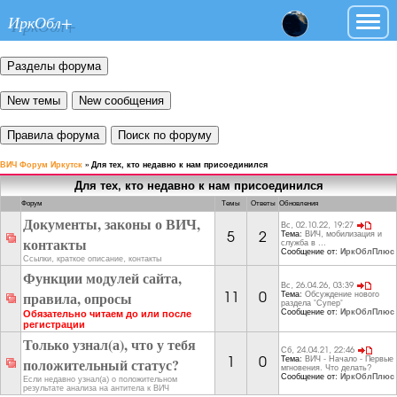
ИркОбл+
ВИЧ Форум Иркутск
»
Для тех, кто недавно к нам присоединился
Для тех, кто недавно к нам присоединился
Форум
Темы
Ответы
Обновления
Документы, законы о ВИЧ,
Вс, 02.10.22, 19:27
Тема:
ВИЧ, мобилизация и
5
2
контакты
служба в ...
Сообщение от:
ИркОблПлюс
Ссылки, краткое описание, контакты
Функции модулей сайта,
Вс, 26.04.26, 03:39
правила, опросы
Тема:
Обсуждение нового
11
0
раздела "Супер"
Сообщение от:
ИркОблПлюс
Обязательно читаем до или после
регистрации
Только узнал(а), что у тебя
Сб, 24.04.21, 22:46
положительный статус?
Тема:
ВИЧ - Начало - Первые
1
0
мгновения. Что делать?
Сообщение от:
ИркОблПлюс
Если недавно узнал(а) о положительном
результате анализа на антитела к ВИЧ